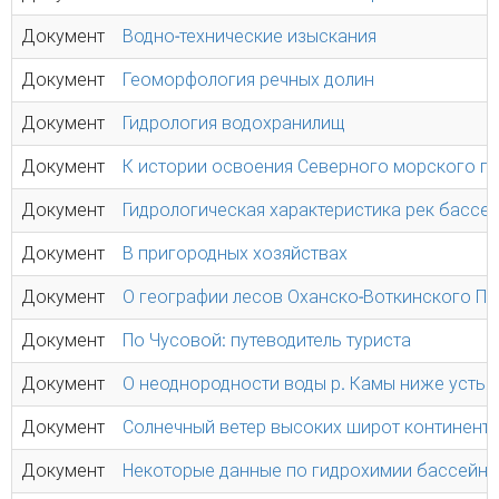
Документ
Водно-технические изыскания
Документ
Геоморфология речных долин
Документ
Гидрология водохранилищ
Документ
К истории освоения Северного морского пут
Документ
Гидрологическая характеристика рек бассе
Документ
В пригородных хозяйствах
Документ
О географии лесов Оханско-Воткинского П
Документ
По Чусовой: путеводитель туриста
Документ
О неоднородности воды р. Камы ниже устья 
Документ
Солнечный ветер высоких широт континента
Документ
Некоторые данные по гидрохимии бассейна