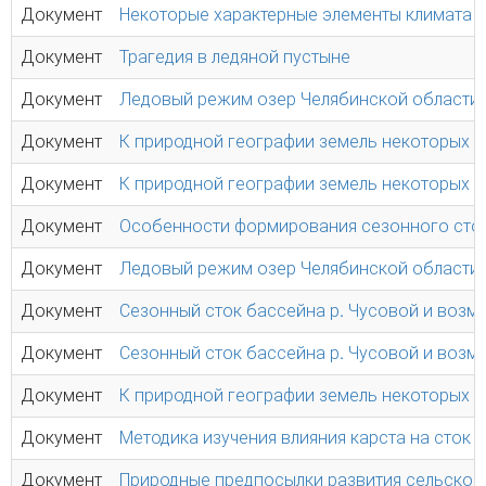
Документ
Некоторые характерные элементы климата Т
Документ
Трагедия в ледяной пустыне
Документ
Ледовый режим озер Челябинской области
Документ
К природной географии земель некоторых к
Документ
К природной географии земель некоторых к
Документ
Особенности формирования сезонного сток
Документ
Ледовый режим озер Челябинской области
Документ
Сезонный сток бассейна р. Чусовой и возм
Документ
Сезонный сток бассейна р. Чусовой и возм
Документ
К природной географии земель некоторых к
Документ
Методика изучения влияния карста на сток р
Документ
Природные предпосылки развития сельског