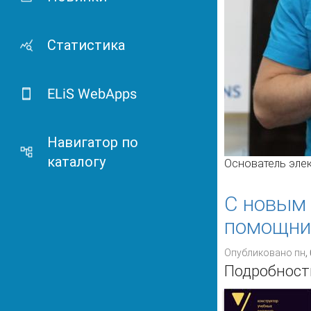
Статистика
ELiS WebApps
Навигатор по
каталогу
Основатель эле
С новым 
помощни
Опубликовано пн, 
Подробност