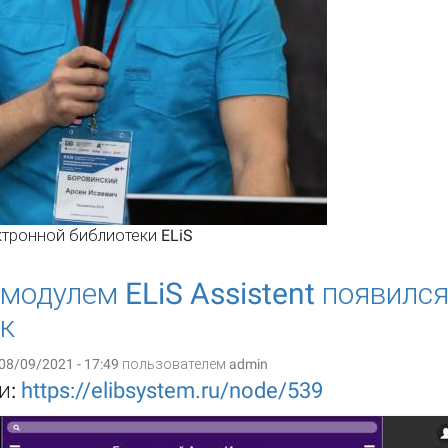
ктронной библиотеки ELiS
модулем ELiS Assistent появилс
к
08/09/2021 - 17:49 пользователем
admin
и:
https://elibsystem.ru/node/539