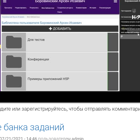
новым модулем ELiS Assistent появился виртуальный помощ
дите
или
зарегистрируйтесь
, чтобы отправлять комментар
 банка заданий
07/21/2021 - 14:46 пользователем
admin