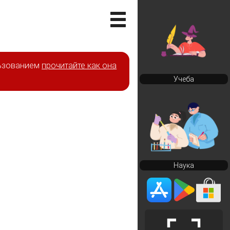
льзованием
прочитайте как она
Учеба
Наука