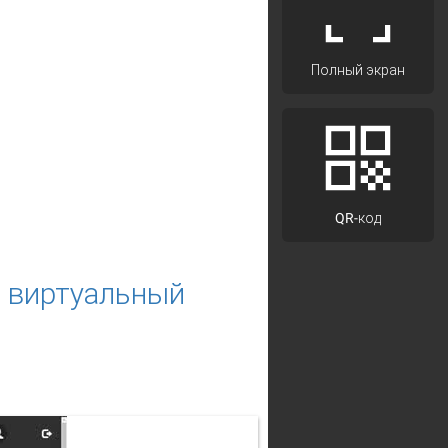
Полный экран
QR-код
я виртуальный