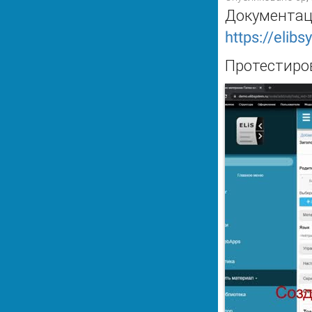
Документаци
https://elib
Протестиро