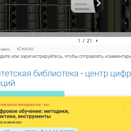
S в рамках Приоритет 2030
дите
или
зарегистрируйтесь
, чтобы отправлять комментар
тетская библиотека - центр циф
нций