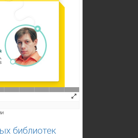
мпетенций
ии
ых библиотек