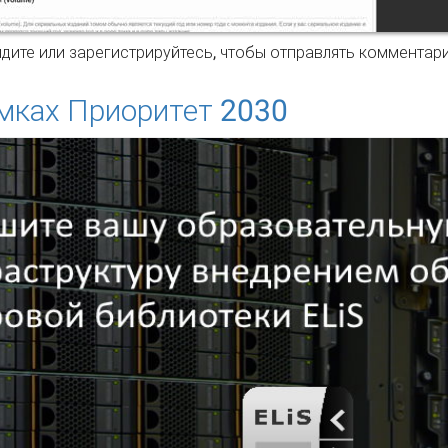
здание банка заданий
дите
или
зарегистрируйтесь
, чтобы отправлять комментар
амках Приоритет 2030