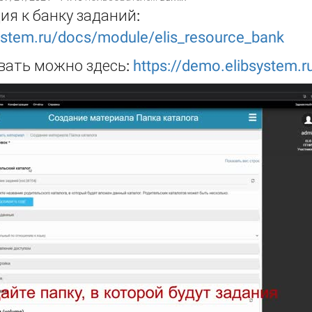
я к банку заданий:
system.ru/docs/module/elis_resource_bank
вать можно здесь:
https://demo.elibsystem.