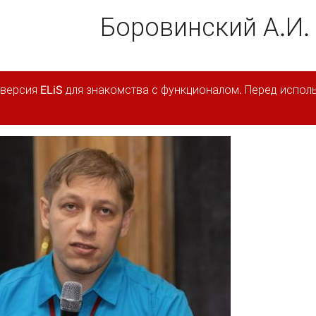
Боровинский А.И.
 версия ELiS для знакомства с функционалом. Перед испо