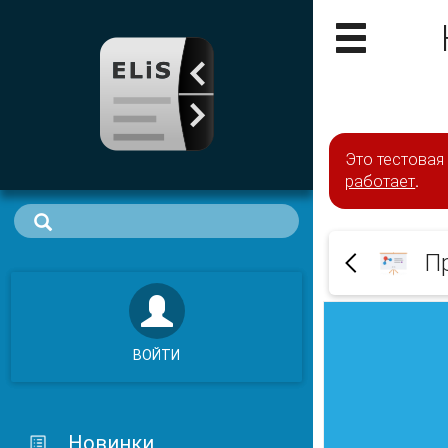
Это тестовая
работает
.
П
ВОЙТИ
Новинки