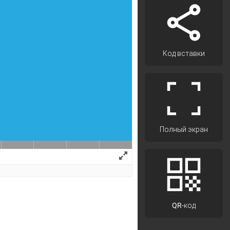
Код вставки
Полный экран
QR-код