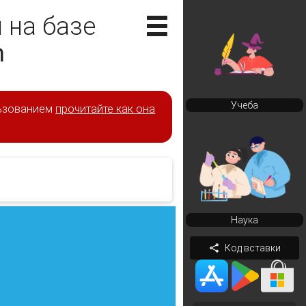
 на базе
n
Учеба
льзованием
прочитайте как она
Наука
Код вставки