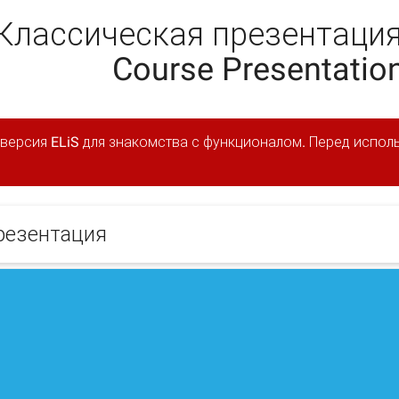
Классическая презентация
Course Presentatio
 версия ELiS для знакомства с функционалом. Перед испо
резентация